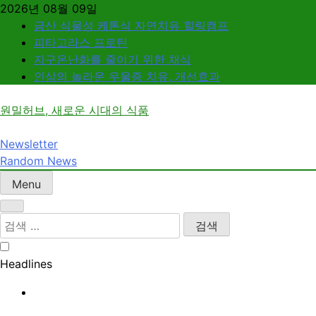
Skip
2026년 08월 09일
to
금산 식물성 케톤식 자연치유 힐링캠프
content
피타고라스 프로틴
지구온난화를 줄이기 위한 채식
인삼의 놀라운 우울증 치유, 개선효과
원밀허브, 새로운 시대의 식품
Newsletter
Random News
Menu
검
색:
Headlines