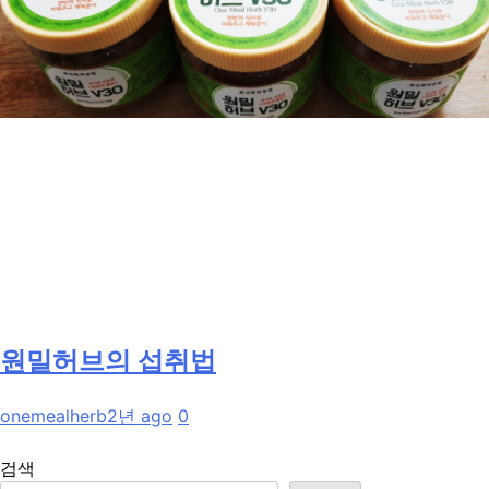
원밀허브의 섭취법
onemealherb
2년 ago
0
검색