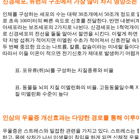
신경세포
,
뉴런의 구조에서 가장 많이 차지 영양소는
인체를 구성하는 세포의 수는 대략 30조개에서 50조개 정도로
로 초속 100미터의 빠른 속도로 신호를 전달한다. 반면 내분
아세포라는 보조세포의 2가지로 나뉜다. 신경세포는 1척억개이
로 신경세포의 전선을 둘둘 말아서 절연을 시킨다. 이렇게 하면 
약 지방 섭취가 적어지면 미엘린 수초가 적어져서 신호전달 속도
두 번째 중요한 요소는 나트륨, 칼륨, 칼슘이라는 미네랄 들이
따라서 이들 이온이 적으면 전기신호가 제대로 발생하기 어렵게
표. 포유류(쥐)뇌를 구성하는 지질종류와 비율
표. 동물들 뇌의 지질 미엘린화의 비율. 고등동물일수록 
질 미엘린화 수준이 높다
인삼의 우울증 개선효과는 다양한 경로를 통해 이루
우울증은 스트레스와 밀접한 관련을 가지고 있다. 스트레스는 항
하고, 몸에 상처가 나서 미생물이 침입을 하게 되면 신체적 