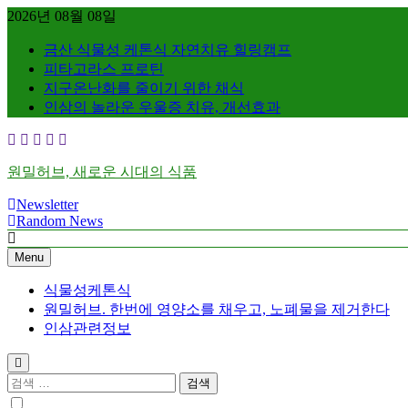
Skip
2026년 08월 08일
to
content
금산 식물성 케톤식 자연치유 힐링캠프
피타고라스 프로틴
지구온난화를 줄이기 위한 채식
인삼의 놀라운 우울증 치유, 개선효과
원밀허브, 새로운 시대의 식품
Newsletter
Random News
Menu
식물성케톤식
원밀허브. 한번에 영양소를 채우고, 노폐물을 제거한다
인삼관련정보
검
색: