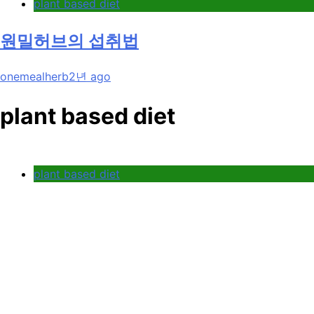
plant based diet
원밀허브의 섭취법
onemealherb
2년 ago
plant based diet
plant based diet