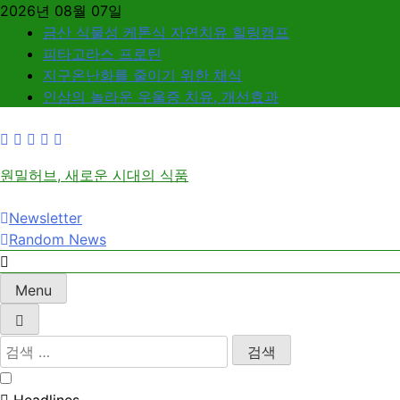
Skip
2026년 08월 07일
to
금산 식물성 케톤식 자연치유 힐링캠프
content
피타고라스 프로틴
지구온난화를 줄이기 위한 채식
인삼의 놀라운 우울증 치유, 개선효과
원밀허브, 새로운 시대의 식품
Newsletter
Random News
Menu
검
색:
Headlines