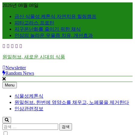
Skip
2026년 08월 08일
to
content
금산 식물성 케톤식 자연치유 힐링캠프
피타고라스 프로틴
지구온난화를 줄이기 위한 채식
인삼의 놀라운 우울증 치유, 개선효과
원밀허브, 새로운 시대의 식품
Newsletter
Random News
Menu
식물성케톤식
원밀허브. 한번에 영양소를 채우고, 노폐물을 제거한다
인삼관련정보
검
색: