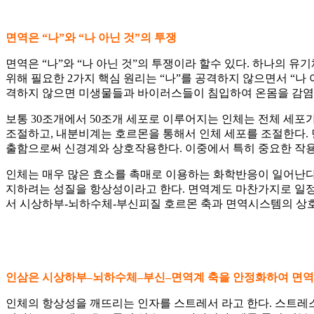
면역은
“
나
”
와
“
나 아닌 것
”
의 투쟁
면역은 “나”와 “나 아닌 것”의 투쟁이라 할수 있다. 하나의 
위해 필요한 2가지 핵심 원리는 “나”를 공격하지 않으면서 “나
격하지 않으면 미생물들과 바이러스들이 침입하여 온몸을 감염시
보통 30조개에서 50조개 세포로 이루어지는 인체는 전체 세
조절하고, 내분비계는 호르몬을 통해서 인체 세포를 조절한다.
출함으로써 신경계와 상호작용한다. 이중에서 특히 중요한 작
인체는 매우 많은 효소를 촉매로 이용하는 화학반응이 일어난다.
지하려는 성질을 항상성이라고 한다. 면역계도 마찬가지로 일정한
서 시상하부-뇌하수체-부신피질 호르몬 축과 면역시스템의 상
인삼은 시상하부
–
뇌하수체
–
부신
–
면역계 축을 안정화하여 면
인체의 항상성을 깨뜨리는 인자를 스트레서 라고 한다. 스트레스는