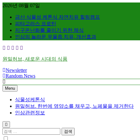
Skip
2026년 08월 07일
to
content
금산 식물성 케톤식 자연치유 힐링캠프
피타고라스 프로틴
지구온난화를 줄이기 위한 채식
인삼의 놀라운 우울증 치유, 개선효과
원밀허브, 새로운 시대의 식품
Newsletter
Random News
Menu
식물성케톤식
원밀허브. 한번에 영양소를 채우고, 노폐물을 제거한다
인삼관련정보
검
색: