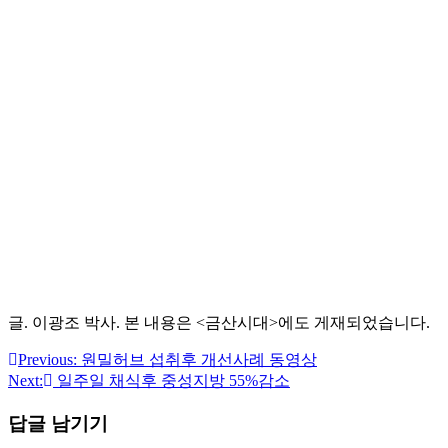
글. 이광조 박사. 본 내용은 <금산시대>에도 게재되었습니다.
Previous:
원밀허브 섭취후 개선사례 동영상
글
Next:
일주일 채식후 중성지방 55%감소
탐
답글 남기기
색