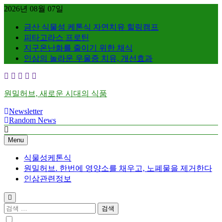
Skip
2026년 08월 07일
to
content
금산 식물성 케톤식 자연치유 힐링캠프
피타고라스 프로틴
지구온난화를 줄이기 위한 채식
인삼의 놀라운 우울증 치유, 개선효과
원밀허브, 새로운 시대의 식품
Newsletter
Random News
Menu
식물성케톤식
원밀허브. 한번에 영양소를 채우고, 노폐물을 제거한다
인삼관련정보
검
색: