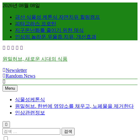
Skip
2026년 08월 08일
to
content
금산 식물성 케톤식 자연치유 힐링캠프
피타고라스 프로틴
지구온난화를 줄이기 위한 채식
인삼의 놀라운 우울증 치유, 개선효과
원밀허브, 새로운 시대의 식품
Newsletter
Random News
Menu
식물성케톤식
원밀허브. 한번에 영양소를 채우고, 노폐물을 제거한다
인삼관련정보
검
색: