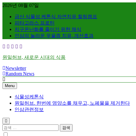
Skip
2026년 08월 07일
to
content
금산 식물성 케톤식 자연치유 힐링캠프
피타고라스 프로틴
지구온난화를 줄이기 위한 채식
인삼의 놀라운 우울증 치유, 개선효과
원밀허브, 새로운 시대의 식품
Newsletter
Random News
Menu
식물성케톤식
원밀허브. 한번에 영양소를 채우고, 노폐물을 제거한다
인삼관련정보
검
색: