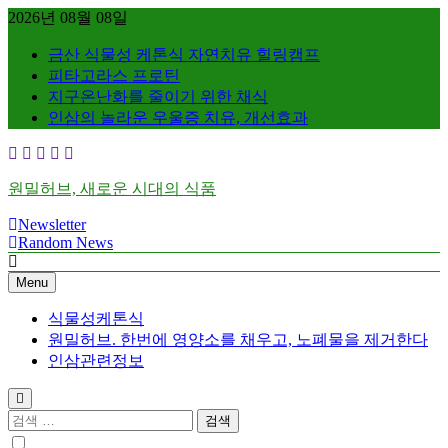
Skip
2026년 08월 08일
to
content
금산 식물성 케톤식 자연치유 힐링캠프
피타고라스 프로틴
지구온난화를 줄이기 위한 채식
인삼의 놀라운 우울증 치유, 개선효과
원밀허브, 새로운 시대의 식품
Newsletter
Random News
Menu
식물성케톤식
원밀허브. 한번에 영양소를 채우고, 노폐물을 제거한다
인삼관련정보
검
색: