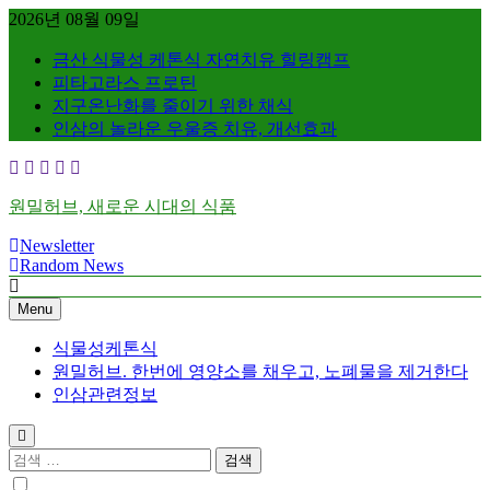
Skip
2026년 08월 09일
to
content
금산 식물성 케톤식 자연치유 힐링캠프
피타고라스 프로틴
지구온난화를 줄이기 위한 채식
인삼의 놀라운 우울증 치유, 개선효과
원밀허브, 새로운 시대의 식품
Newsletter
Random News
Menu
식물성케톤식
원밀허브. 한번에 영양소를 채우고, 노폐물을 제거한다
인삼관련정보
검
색: